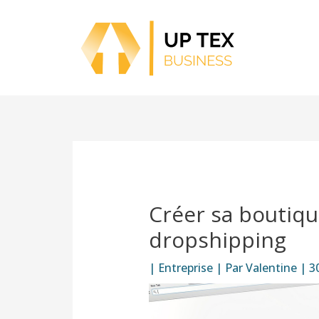
Aller
au
contenu
Créer sa boutique
dropshipping
|
Entreprise
| Par
Valentine
|
30