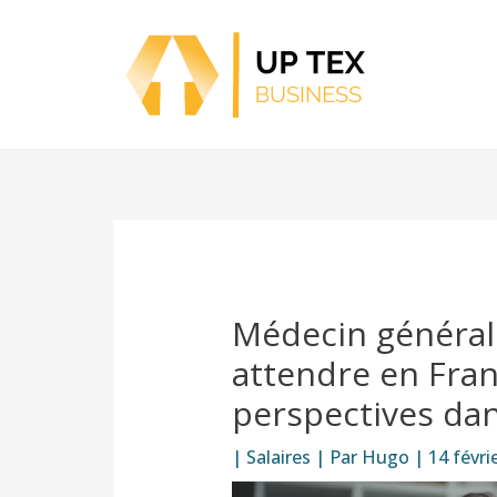
Aller
au
contenu
Médecin généralis
attendre en Fran
perspectives dan
|
Salaires
| Par
Hugo
|
14 févri