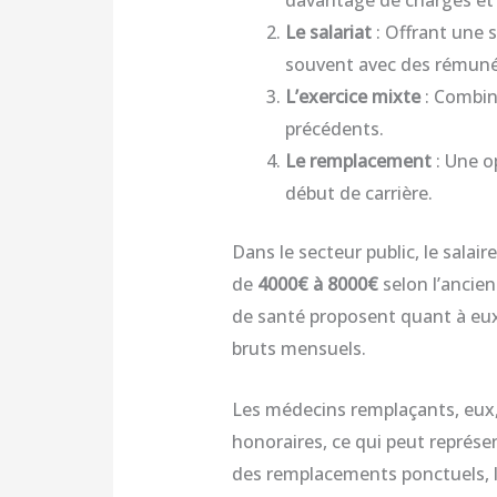
davantage de charges et 
Le salariat
: Offrant une 
souvent avec des rémunéra
L’exercice mixte
: Combin
précédents.
Le remplacement
: Une op
début de carrière.
Dans le secteur public, le salai
de
4000€ à 8000€
selon l’ancien
de santé proposent quant à eux
bruts mensuels.
Les médecins remplaçants, eux
honoraires, ce qui peut représe
des remplacements ponctuels, le