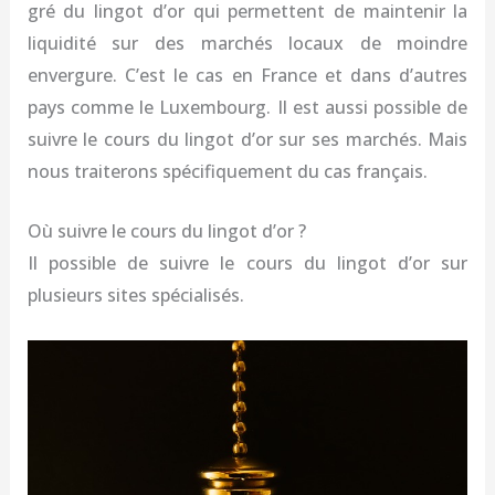
gré du lingot d’or qui permettent de maintenir la
liquidité sur des marchés locaux de moindre
envergure. C’est le cas en France et dans d’autres
pays comme le Luxembourg. Il est aussi possible de
suivre le cours du lingot d’or sur ses marchés. Mais
nous traiterons spécifiquement du cas français.
Où suivre le cours du lingot d’or ?
Il possible de suivre le cours du lingot d’or sur
plusieurs sites spécialisés.