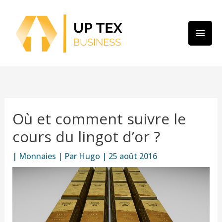
Aller
MEN
au
PRIN
contenu
Où et comment suivre le
cours du lingot d’or ?
|
Monnaies
| Par
Hugo
|
25 août 2016