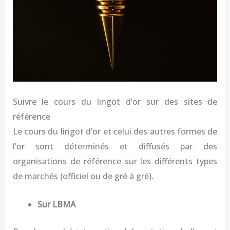
Suivre le cours du lingot d’or sur des sites de
référence
Le cours du lingot d’or et celui des autres formes de
l’or sont déterminés et diffusés par des
organisations de référence sur les différents types
de marchés (officiel ou de gré à gré).
Sur LBMA